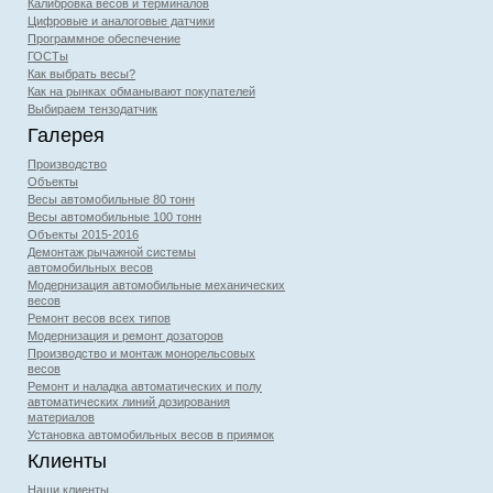
Калибровка весов и терминалов
Цифровые и аналоговые датчики
Программное обеспечение
ГОСТы
Как выбрать весы?
Как на рынках обманывают покупателей
Выбираем тензодатчик
Галерея
Производство
Объекты
Весы автомобильные 80 тонн
Весы автомобильные 100 тонн
Объекты 2015-2016
Демонтаж рычажной системы
автомобильных весов
Модернизация автомобильные механических
весов
Ремонт весов всех типов
Модернизация и ремонт дозаторов
Производство и монтаж монорельсовых
весов
Ремонт и наладка автоматических и полу
автоматических линий дозирования
материалов
Установка автомобильных весов в приямок
Клиенты
Наши клиенты