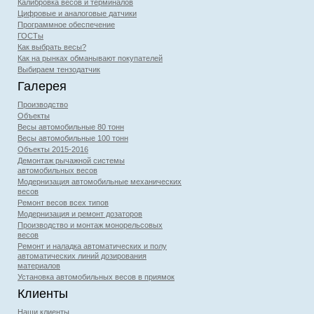
Калибровка весов и терминалов
Цифровые и аналоговые датчики
Программное обеспечение
ГОСТы
Как выбрать весы?
Как на рынках обманывают покупателей
Выбираем тензодатчик
Галерея
Производство
Объекты
Весы автомобильные 80 тонн
Весы автомобильные 100 тонн
Объекты 2015-2016
Демонтаж рычажной системы
автомобильных весов
Модернизация автомобильные механических
весов
Ремонт весов всех типов
Модернизация и ремонт дозаторов
Производство и монтаж монорельсовых
весов
Ремонт и наладка автоматических и полу
автоматических линий дозирования
материалов
Установка автомобильных весов в приямок
Клиенты
Наши клиенты