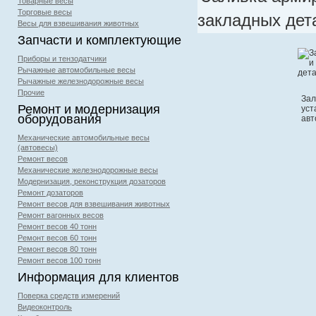
Товарные весы
Торговые весы
закладных дет
Весы для взвешивания животных
Запчасти и комплектующие
Приборы и тензодатчики
Рычажные автомобильные весы
Рычажные железнодорожные весы
Прочие
Зал
Ремонт и модернизация
уст
оборудования
авт
Механические автомобильные весы
(автовесы)
Ремонт весов
Механические железнодорожные весы
Модернизация, реконструкция дозаторов
Ремонт дозаторов
Ремонт весов для взвешивания животных
Ремонт вагонных весов
Ремонт весов 40 тонн
Ремонт весов 60 тонн
Ремонт весов 80 тонн
Ремонт весов 100 тонн
Информация для клиентов
Поверка средств измерений
Видеоконтроль