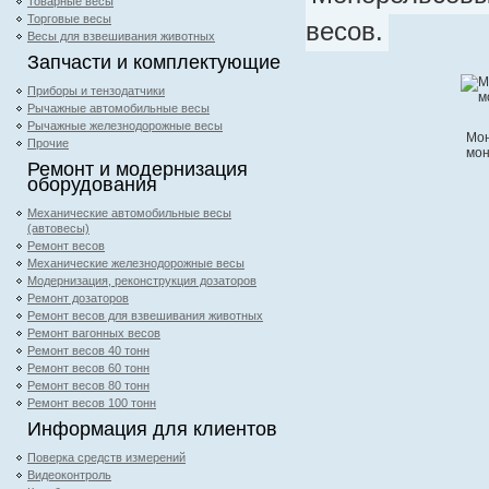
Товарные весы
Торговые весы
весов.
Весы для взвешивания животных
Запчасти и комплектующие
Приборы и тензодатчики
Рычажные автомобильные весы
Рычажные железнодорожные весы
Мон
Прочие
мон
Ремонт и модернизация
оборудования
Механические автомобильные весы
(автовесы)
Ремонт весов
Механические железнодорожные весы
Модернизация, реконструкция дозаторов
Ремонт дозаторов
Ремонт весов для взвешивания животных
Ремонт вагонных весов
Ремонт весов 40 тонн
Ремонт весов 60 тонн
Ремонт весов 80 тонн
Ремонт весов 100 тонн
Информация для клиентов
Поверка средств измерений
Видеоконтроль