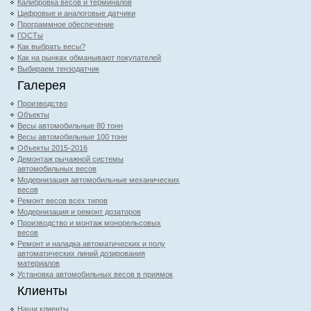
Калибровка весов и терминалов
Цифровые и аналоговые датчики
Программное обеспечение
ГОСТы
Как выбрать весы?
Как на рынках обманывают покупателей
Выбираем тензодатчик
Галерея
Производство
Объекты
Весы автомобильные 80 тонн
Весы автомобильные 100 тонн
Объекты 2015-2016
Демонтаж рычажной системы
автомобильных весов
Модернизация автомобильные механических
весов
Ремонт весов всех типов
Модернизация и ремонт дозаторов
Производство и монтаж монорельсовых
весов
Ремонт и наладка автоматических и полу
автоматических линий дозирования
материалов
Установка автомобильных весов в приямок
Клиенты
Наши клиенты