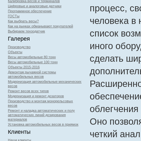
Калибровка весов и терминалов
процесс, св
Цифровые и аналоговые датчики
Программное обеспечение
ГОСТы
человека в 
Как выбрать весы?
Как на рынках обманывают покупателей
список возм
Выбираем тензодатчик
Галерея
иного обор
Производство
Объекты
сделать ши
Весы автомобильные 80 тонн
Весы автомобильные 100 тонн
Объекты 2015-2016
дополнител
Демонтаж рычажной системы
автомобильных весов
Расширенно
Модернизация автомобильные механических
весов
Ремонт весов всех типов
обеспечени
Модернизация и ремонт дозаторов
Производство и монтаж монорельсовых
весов
облегчения 
Ремонт и наладка автоматических и полу
автоматических линий дозирования
Оно позволя
материалов
Установка автомобильных весов в приямок
Клиенты
четкий анал
Наши клиенты