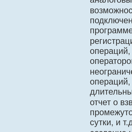
возможнос
подключен
программ
регистрац
операций,
операторо
неогранич
операций,
длительны
отчет о в
промежуто
сутки, и т.