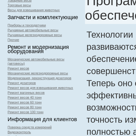
Програ
Товарные весы
Торговые весы
обеспеч
Весы для взвешивания животных
Запчасти и комплектующие
Приборы и тензодатчики
Рычажные автомобильные весы
Технологии
Рычажные железнодорожные весы
Прочие
развиваютс
Ремонт и модернизация
оборудования
обеспечени
Механические автомобильные весы
(автовесы)
совершенств
Ремонт весов
Механические железнодорожные весы
Модернизация, реконструкция дозаторов
Теперь оно
Ремонт дозаторов
Ремонт весов для взвешивания животных
эффективны
Ремонт вагонных весов
Ремонт весов 40 тонн
Ремонт весов 60 тонн
возможность
Ремонт весов 80 тонн
Ремонт весов 100 тонн
точность из
Информация для клиентов
Поверка средств измерений
полностью 
Видеоконтроль